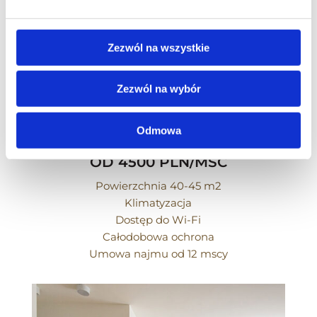
Zezwól na wszystkie
APARTAMENT KOMFORT
Zezwól na wybór
2 POKOJE
Odmowa
OD 4500 PLN/MSC
Powierzchnia 40-45 m2
Klimatyzacja
Dostęp do Wi-Fi
Całodobowa ochrona
Umowa najmu od 12 mscy