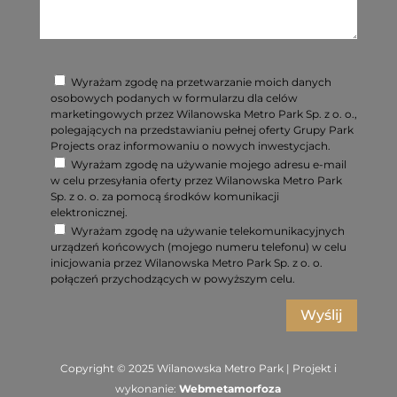
Wyrażam zgodę na przetwarzanie moich danych
osobowych podanych w formularzu dla celów
marketingowych przez Wilanowska Metro Park Sp. z o. o.,
polegających na przedstawianiu pełnej oferty Grupy Park
Projects oraz informowaniu o nowych inwestycjach.
Wyrażam zgodę na używanie mojego adresu e-mail
w celu przesyłania oferty przez Wilanowska Metro Park
Sp. z o. o. za pomocą środków komunikacji
elektronicznej.
Wyrażam zgodę na używanie telekomunikacyjnych
urządzeń końcowych (mojego numeru telefonu) w celu
inicjowania przez Wilanowska Metro Park Sp. z o. o.
połączeń przychodzących w powyższym celu.
Wyślij
Copyright © 2025 Wilanowska Metro Park | Projekt i
wykonanie:
Webmetamorfoza