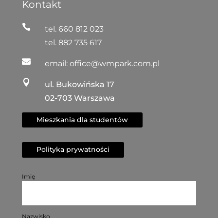
Kontakt

tel.
660 812 023
tel.
882 735 617

email:
office@wmpark.com.pl

ul. Bukowińska 17
02-703 Warszawa
Mieszkania dla studentów
Polityka prywatności
Imię
Nazwisko