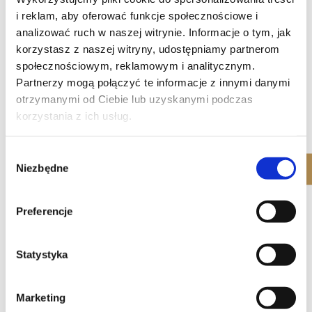
APARTAMENT STUDIO
i reklam, aby oferować funkcje społecznościowe i
analizować ruch w naszej witrynie. Informacje o tym, jak
korzystasz z naszej witryny, udostępniamy partnerom
1 POKÓJ
społecznościowym, reklamowym i analitycznym.
Partnerzy mogą połączyć te informacje z innymi danymi
OD 3100 PLN/MSC
otrzymanymi od Ciebie lub uzyskanymi podczas
korzystania z ich usług.
Powierzchnia 21-24 m2
Klimatyzacja
Dostęp do Wi-Fi
Wybór
Niezbędne
Całodobowa ochrona
zgody
Umowa najmu na od 12 mscy
Preferencje
Statystyka
Marketing