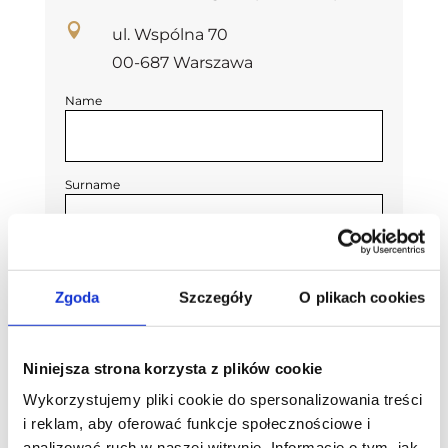

ul. Wspólna 70
00-687 Warszawa
Name
Surname
Tel no
Zgoda
Szczegóły
O plikach cookies
E-mail
Niniejsza strona korzysta z plików cookie
Wykorzystujemy pliki cookie do spersonalizowania treści
i reklam, aby oferować funkcje społecznościowe i
Your message
analizować ruch w naszej witrynie. Informacje o tym, jak