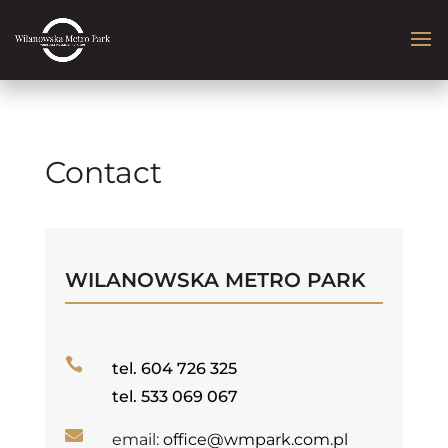
Contact
WILANOWSKA METRO PARK

tel.
604 726 325
tel.
533 069 067

email:
office@wmpark.com.pl