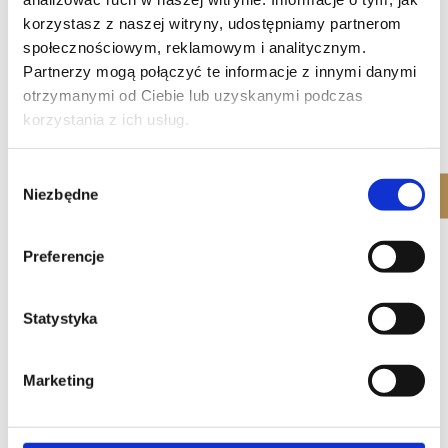
korzystasz z naszej witryny, udostępniamy partnerom
społecznościowym, reklamowym i analitycznym.
Partnerzy mogą połączyć te informacje z innymi danymi
otrzymanymi od Ciebie lub uzyskanymi podczas
korzystania z ich usług.
Wybór
Niezbędne
zgody
Preferencje
I give my consent to the processing of my
personal data provided in the form for the
Statystyka
marketing purposes of Wilanowska Metro Park Sp.
z o. o. consisting in presenting the full offer of the
Park Projects Group and informing about new
investments.
Marketing
I give my consent to the use of my e-mail
address to send the offer of Wilanowska Metro
Park Sp. z o. o. by means of electronic